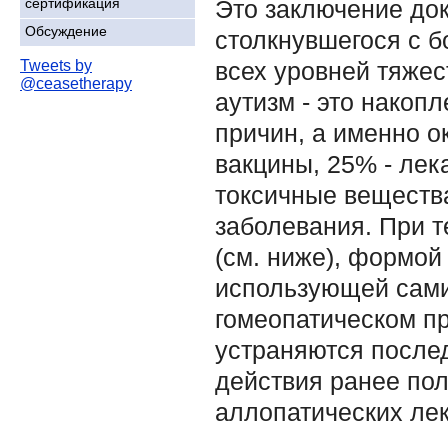
Это заключение до
сертификация
Обсуждение
столкнувшегося с б
всех уровней тяжес
Tweets by
@ceasetherapy
аутизм - это накоп
причин, а именно о
вакцины, 25% - лек
токсичные вещества
заболевания. При т
(см. ниже), формой
использующей сами
гомеопатическом пр
устраняются послед
действия ранее по
аллопатических лек